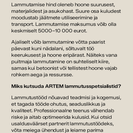
Lammutamise hind oleneb hoone suurusest,
materjalidest ja asukohast. Suure osa kuludest
moodustab jäätmete utiliseerimine ja
transport. Lammutamise maksumus võib olla
keskmiselt 5000–10 000 eurot.
Ajaliselt võib lammutamine võtta paarist
päevast kuni nädalani, sõltuvalt töö
keerukusest ja hoone eripärast. Näiteks vana
puitmaja lammutamine on suhteliselt kiire,
samas kui betoonist või tellistest hoone vajab
rohkem aega ja ressursse.
Miks kutsuda ARTEM lammutusspetsialistid?
Lammutustööd nõuavad teadmisi ja kogemusi,
et tagada tööde ohutus, seaduslikkus ja
kvaliteet. Professionaalne teenus vähendab
riske ja aitab optimeerida kulusid. Kui otsid
usaldusväärset partnerit lammutustöödeks,
võta meiega ühendust ja leiame parima