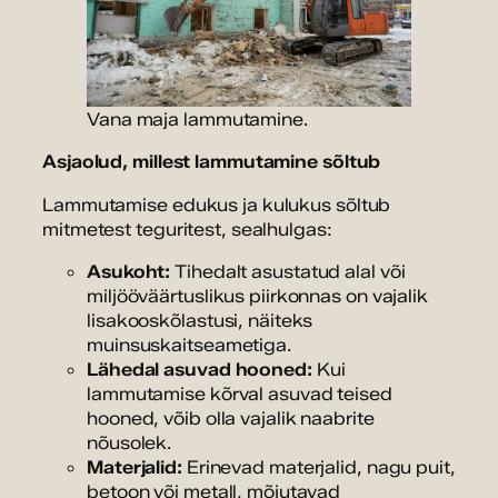
Vana maja lammutamine.
Asjaolud, millest lammutamine sõltub
Lammutamise edukus ja kulukus sõltub
mitmetest teguritest, sealhulgas:
Asukoht:
Tihedalt asustatud alal või
miljööväärtuslikus piirkonnas on vajalik
lisakooskõlastusi, näiteks
muinsuskaitseametiga.
Lähedal asuvad hooned:
Kui
lammutamise kõrval asuvad teised
hooned, võib olla vajalik naabrite
nõusolek.
Materjalid:
Erinevad materjalid, nagu puit,
betoon või metall, mõjutavad