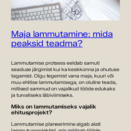
Maja lammutamine: mida
peaksid teadma?
Lammutamise protsess eeldab samuti
seaduse järgimist kui ka keskkonna ja ohutuse
tagamist. Olgu tegemist vana maja, kuuri või
muu ehitise lammutamisega, on oluline teada,
millised sammud on vajalikud tööde edukaks
ja turvaliseks läbiviimiseks.
Miks on lammutamiseks vajalik
ehitusprojekt?
Lammutamise planeerimine algab alati
lammutusprojektist, mis määrab tööde