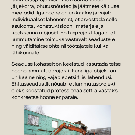
järjekorra, ohutusnõuded ja jäätmete käitluse
meetodid. Iga hoone on unikaalne ja vajab
individuaalset lähenemist, et arvestada selle
asukohta, konstruktsiooni, materjale ja
keskkonna mõjusid. Ehitusprojekt tagab, et
lammutamine toimuks vastavalt seadustele
ning välditakse ohte nii töötajatele kui ka
lähikonnale.
Seaduse kohaselt on keelatud kasutada teise
hoone lammutusprojekti, kuna iga objekt on
unikaalne ning vajab spetsiifilisi lahendusi.
Ehitusseadustik nõuab, et lammutusprojekt
oleks koostatud professionaalselt ja vastaks
konkreetse hoone eripärale.