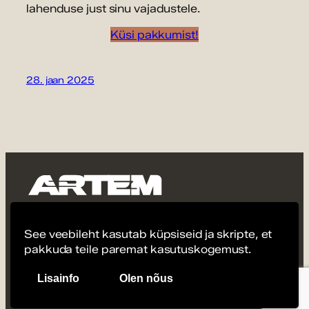
lahenduse just sinu vajadustele.
Küsi pakkumist!
28. jaan 2025
Lammutustööd Tartus ja Lõuna-Eestis
See veebileht kasutab küpsiseid ja skripte, et
pakkuda teile paremat kasutuskogemust.
© ARTEM OÜ
Lisainfo
Olen nõus