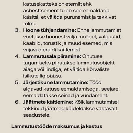
katusekatteks on eterniit ehk
asbesttsement tuleb see eemaldada
käsitsi, et vältida purunemist ja tekkivat
tolmu.
Hoone tühjendamine:
Enne lammutamist
võetakse hoonest välja mööbel, valgustid,
kaablid, torustik ja muud esemed, mis
vajavad eraldi käitlemist.
Lammutusala piiramine:
Ohutuse
tagamiseks piiratakse lammutusobjekt
aiaga või lindiga, et vältida kõrvaliste
isikute ligipääsu.
Järjestikune lammutamine:
Tööd
algavad katuse eemaldamisega, seejärel
eemaldatakse seinad ja vundament.
Jäätmete käitlemine:
Kõik lammutamisel
tekkinud jäätmed käideldakse vastavalt
seadustele.
Lammutustööde maksumus ja kestus