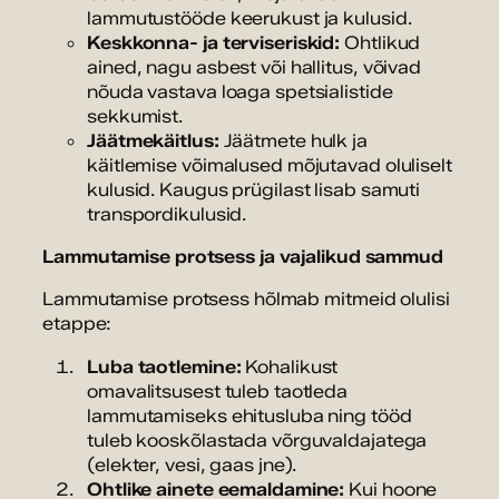
lammutustööde keerukust ja kulusid.
Keskkonna- ja terviseriskid:
Ohtlikud
ained, nagu asbest või hallitus, võivad
nõuda vastava loaga spetsialistide
sekkumist.
Jäätmekäitlus:
Jäätmete hulk ja
käitlemise võimalused mõjutavad oluliselt
kulusid. Kaugus prügilast lisab samuti
transpordikulusid.
Lammutamise protsess ja vajalikud sammud
Lammutamise protsess hõlmab mitmeid olulisi
etappe:
Luba taotlemine:
Kohalikust
omavalitsusest tuleb taotleda
lammutamiseks ehitusluba ning tööd
tuleb kooskõlastada võrguvaldajatega
(elekter, vesi, gaas jne).
Ohtlike ainete eemaldamine:
Kui hoone